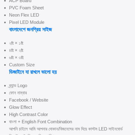
ACP Board
PVC Foam Sheet
Neon Flex LED
Pixel LED Module
বাংলাদেশে জনপ্রিয় সাইজ
২ft × ১ft
৪ft × ২ft
৬ft × ৩ft
Custom Size
ডিজাইনে যা রাখলে ভালো হয়
ব্র্যান্ড Logo
ফোন নাম্বার
Facebook / Website
Glow Effect
High Contrast Color
বাংলা + English Font Combination
আপনি চাইলে আমি আপনার দোকান/বিজনেসের নাম দিয়ে কাস্টম LED সাইনবোর্ড