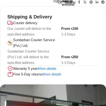
Add to
Compare
Share:
wishlist
Shipping & Delivery
Courier delivery
Our courier will deliver to the
From ৳150
specified address
1-3 Days
Sundarban Courier Service
(Pvt.) Ltd.
Sundarban Courier Service
(Pvt.) Ltd. will deliver to the
From ৳250
specified address
1-3 Days
Warranty 5 year
More details
Free 5-Day returns
More details