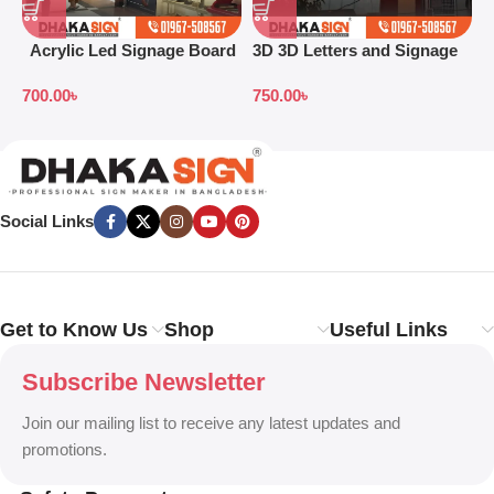
Acrylic Led Signage Board
3D 3D Letters and Signage
3
Price in Bangladesh
Design Ideas in 2026
S
700.00
৳
750.00
৳
7
B
Social Links
Get to Know Us
Shop
Useful Links
Subscribe Newsletter
Join our mailing list to receive any latest updates and
promotions.