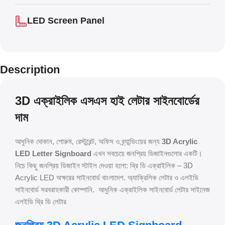
LED Screen Panel
Description
3D এক্রাইলিক এসএস হাই লেটার সাইনবোর্ডের
দাম
আধুনিক দোকান, শোরুম, রেস্টুরেন্ট, অফিস ও ব্র্যান্ডিংয়ের জন্য
3D Acrylic
LED Letter Signboard
এখন সবচেয়ে জনপ্রিয় ডিজাইনগুলোর একটি।
নিচে কিছু জনপ্রিয় ডিজাইন স্টাইল দেওয়া হলো: থ্রি ডি এক্রাইলিক – 3D
Acrylic LED অক্ষরের সাইনবোর্ড বাংলাদেশ. অ্যাক্রিলিক লেটার ও এলইডি
সাইনবোর্ড সরবরাহকারী কোম্পানি. আধুনিক এক্রাইলিক সাইনবোর্ড লেটার সাইনেজ
এলইডি থ্রি ডি লেটার