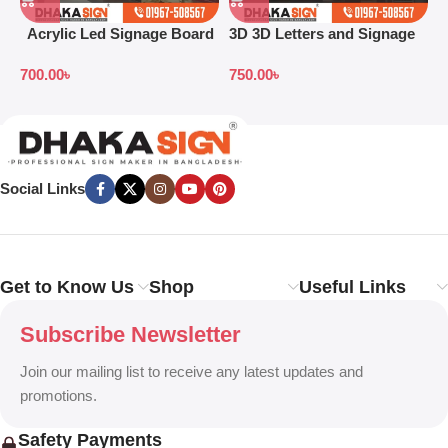
Acrylic Led Signage Board
3D 3D Letters and Signage
3
Price in Bangladesh
Design Ideas in 2026
S
700.00
৳
750.00
৳
7
B
Social Links
Get to Know Us
Shop
Useful Links
Subscribe Newsletter
Join our mailing list to receive any latest updates and
promotions.
Safety Payments