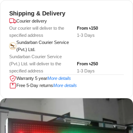
Shipping & Delivery
Courier delivery
Our courier will deliver to the
From ৳150
specified address
1-3 Days
Sundarban Courier Service
(Pvt.) Ltd.
Sundarban Courier Service
(Pvt.) Ltd. will deliver to the
From ৳250
specified address
1-3 Days
Warranty 5 year
More details
Free 5-Day returns
More details