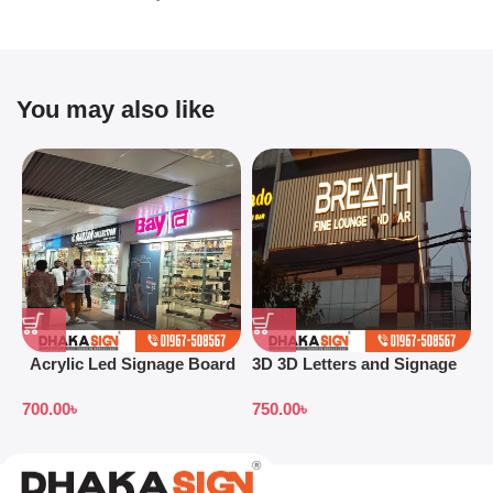
You may also like
Acrylic Led Signage Board
3D 3D Letters and Signage
3
Price in Bangladesh
Design Ideas in 2026
S
700.00
৳
750.00
৳
7
B