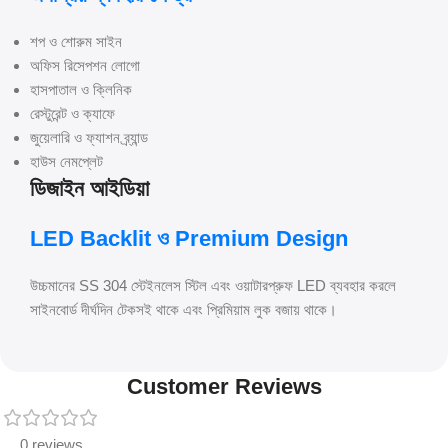
শপ ও শোরুম সাইন
অফিস রিসেপশন লোগো
হাসপাতাল ও ক্লিনিক
রেস্টুরেন্ট ও ক্যাফে
জুয়েলারি ও ফ্যাশন ব্র্যান্ড
হাউস নেমপ্লেট
ডিজাইন আইডিয়া
LED Backlit ও Premium Design
উচ্চমানের SS 304 স্টেইনলেস স্টিল এবং ওয়াটারপ্রুফ LED ব্যবহার করলে
সাইনবোর্ড দীর্ঘদিন টেকসই থাকে এবং প্রিমিয়াম লুক বজায় থাকে।
Customer Reviews
0 reviews