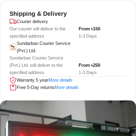
Shipping & Delivery
Courier delivery
Our courier will deliver to the
From ৳150
specified address
1-3 Days
Sundarban Courier Service
(Pvt.) Ltd.
Sundarban Courier Service
(Pvt.) Ltd. will deliver to the
From ৳250
specified address
1-3 Days
Warranty 5 year
More details
Free 5-Day returns
More details