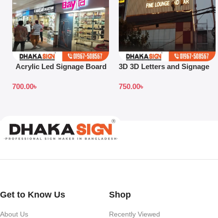
Acrylic Led Signage Board
3D 3D Letters and Signage
Price in Bangladesh
Design Ideas in 2026
700.00
৳
750.00
৳
Get to Know Us
Shop
About Us
Recently Viewed