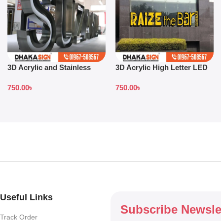
3D Acrylic and Stainless
3D Acrylic High Letter LED
Steel Letter Shop in
Sign Board BD
750.00
৳
750.00
৳
Bangladesh
Useful Links
Subscribe Newsle
Track Order