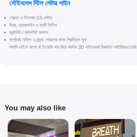
স্টেইনলেস স্টিল লেটার সাইন
গোল্ডেন ও সিলভার SS লেটার
মিরর, হেয়ারলাইন ও ম্যাট ফিনিশ
ফ্রন্টলিট / ব্যাকলিট অপশন
কর্পোরেট অফিস ও ব্র্যান্ড শোরুমের জন্য প্রিমিয়াম লুক
আপনি চাইলে বাংলা বা ইংরেজি নাম দিয়ে কাস্টম 3D সাইনবোর্ড ডিজাইন আইডিয়াও তৈরি
You may also like