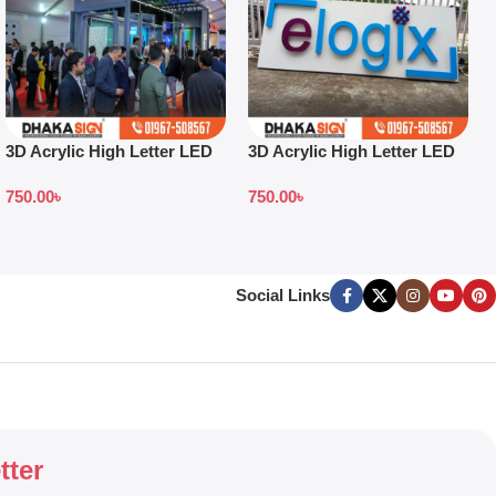
3D Acrylic High Letter LED
3D Acrylic High Letter LED
Sign Board Jhenaidah
Sign Board Price
750.00
৳
750.00
৳
District
Social Links
tter