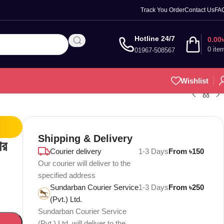
Track You Order
Contact Us
FA
Hotline 24/7
0.00
0
ite
01967-508567
Wishlist
Shipping & Delivery
ার
Courier delivery
1-3 Days
From ৳150
Our courier will deliver to the
specified address
Sundarban Courier Service
1-3 Days
From ৳250
(Pvt.) Ltd.
Sundarban Courier Service
(Pvt.) Ltd. will deliver to the