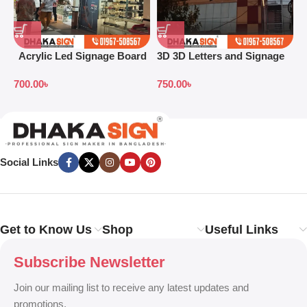
Acrylic Led Signage Board
3D 3D Letters and Signage
3
Price in Bangladesh
Design Ideas in 2026
S
700.00
৳
750.00
৳
7
B
Social Links
Get to Know Us
Shop
Useful Links
Subscribe Newsletter
Join our mailing list to receive any latest updates and
promotions.