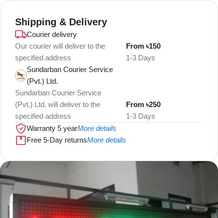
Shipping & Delivery
Courier delivery
Our courier will deliver to the
From ৳150
specified address
1-3 Days
Sundarban Courier Service
(Pvt.) Ltd.
Sundarban Courier Service
(Pvt.) Ltd. will deliver to the
From ৳250
specified address
1-3 Days
Warranty 5 year
More details
Free 5-Day returns
More details