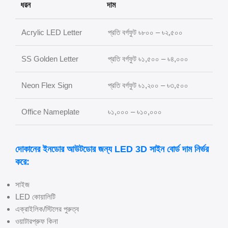
ধরন
দাম
Acrylic LED Letter
প্রতি বর্গফুট ৳৮০০ – ৳২,৫০০
SS Golden Letter
প্রতি বর্গফুট ৳১,৫০০ – ৳৪,০০০
Neon Flex Sign
প্রতি বর্গফুট ৳১,২০০ – ৳৩,৫০০
Office Nameplate
৳১,০০০ – ৳১০,০০০
দোকানের ইনডোর আউটডোর জন্য LED 3D সাইন বোর্ড দাম নির্ভর
করে:
সাইজ
LED কোয়ালিটি
এক্রাইলিক/স্টিলের পুরুত্ব
ওয়াটারপ্রুফ কিনা