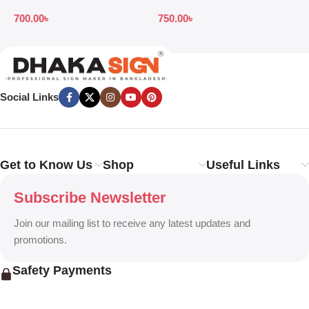
Price in Bangladesh
Design Ideas in 2026
S
700.00
৳
750.00
৳
7
B
Social Links
Get to Know Us
Shop
Useful Links
Subscribe Newsletter
Join our mailing list to receive any latest updates and
promotions.
Safety Payments