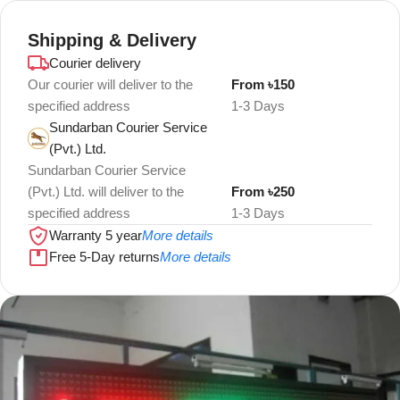
Shipping & Delivery
Courier delivery
Our courier will deliver to the
From ৳150
specified address
1-3 Days
Sundarban Courier Service
(Pvt.) Ltd.
Sundarban Courier Service
(Pvt.) Ltd. will deliver to the
From ৳250
specified address
1-3 Days
Warranty 5 year
More details
Free 5-Day returns
More details