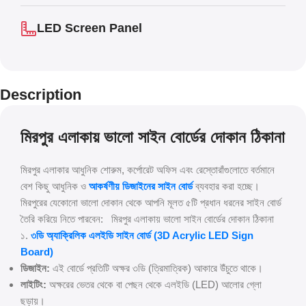
LED Screen Panel
Description
মিরপুর এলাকায় ভালো সাইন বোর্ডের দোকান ঠিকানা
মিরপুর এলাকার আধুনিক শোরুম, কর্পোরেট অফিস এবং রেস্তোরাঁগুলোতে বর্তমানে
বেশ কিছু আধুনিক ও
আকর্ষণীয় ডিজাইনের সাইন বোর্ড
ব্যবহার করা হচ্ছে।
মিরপুরের যেকোনো ভালো দোকান থেকে আপনি মূলত ৫টি প্রধান ধরনের সাইন বোর্ড
তৈরি করিয়ে নিতে পারবেন: মিরপুর এলাকায় ভালো সাইন বোর্ডের দোকান ঠিকানা
১.
৩ডি অ্যাক্রিলিক এলইডি সাইন বোর্ড (3D Acrylic LED Sign
Board)
ডিজাইন:
এই বোর্ডে প্রতিটি অক্ষর ৩ডি (ত্রিমাত্রিক) আকারে উঁচুতে থাকে।
লাইটিং:
অক্ষরের ভেতর থেকে বা পেছন থেকে এলইডি (LED) আলোর গ্লো
ছড়ায়।