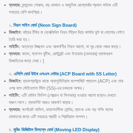
ব্যবহার:
ব্র্যান্ডেড শোরুম, বড় দোকান ও আধুনিক রেস্তোরাঁর প্রধান ফটকে এটি
সবচেয়ে বেশি জনপ্রিয়।
২.
নিয়ন সাইন বোর্ড (Neon Sign Board)
ডিজাইন:
কাঁচের টিউব বা ফ্লেক্সিবিল নিয়ন স্ট্রিপ দিয়ে কাস্টম ফন্ট বা লোগোর শেইপ
তৈরি করা হয়।
লাইটিং:
অত্যন্ত উজ্জ্বল এবং আকর্ষণীয় নিয়ন আলো, যা দূর থেকে নজর কাড়ে।
ব্যবহার:
কাফে, ফ্যাশন বুটিক, রেস্টুরেন্ট এবং ইনডোর (ভেতরের) ব্যাকড্রপ
ডিজাইনের জন্য সেরা।
[
৩.
এসিপি বোর্ড উইথ এসএস লেটার (ACP Board with SS Letter)
ডিজাইন:
ব্যাকগ্রাউন্ডে থাকে অ্যালুমিনিয়াম কম্পোজিট প্যানেল (ACP) এবং তার
ওপর বসে স্টেইনলেস স্টিল (SS)-এর চকচকে অক্ষর।
লাইটিং:
এটি মেটাল ফিনিশ (গোল্ডেন বা সিলভার) হওয়ায় আলো ছাড়াও দেখতে
দারুণ লাগে। ব্যাকলিট আরও আকর্ষণ বাড়ায়।
ব্যবহার:
কর্পোরেট অফিস, ডায়াগনস্টিক সেন্টার, ব্যাংক এবং বড় শপিং মলের
দোকানের জন্য এটি সবচেয়ে স্থায়ী ও প্রিমিয়াম অপশন।
৪.
মুভিং ডিজিটাল ডিসপ্লে বোর্ড (Moving LED Display)