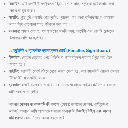
ডিজাইন:
এটি একটি ইলেকট্রনিক স্ক্রিন যেখানে লাল, সবুজ বা মাল্টিকালার লেখা
স্ক্রোল বা মুভ করে।
লাইটিং:
পুরোপুরি এলইডি প্রোগ্রামিং প্যানেল, যার লেখা কম্পিউটার বা মোবাইল
অ্যাপ দিয়ে যেকোনো সময় পরিবর্তন করা যায়।
ব্যবহার:
অফার ঘোষণা, হাসপাতালের জরুরি তথ্য, ফার্মেসি এবং কোচিং সেন্টারের
বিজ্ঞাপনে বেশি ব্যবহৃত হয়।
৫.
ফ্রন্টলিট ও ব্যাকলিট প্যানাফ্লেক্স বোর্ড (Panaflex Sign Board)
ডিজাইন:
লোহার ফ্রেমের ওপর পিভিসি বা প্যানাফ্লেক্স ব্যানার প্রিন্ট করে টেনে
বসানো হয়।
লাইটিং:
ফ্রন্টলিট বোর্ডে বাইরে থেকে আলো ফেলা হয়, আর ব্যাকলিট বোর্ডের ভেতরে
টিউবলাইট বা এলইডি থাকে।
ব্যবহার:
বাজেট-বান্ধব বা মাঝারি দোকানে বড় আকারের সাইন বোর্ড দেওয়ার জন্য
এটি সবচেয়ে সাশ্রয়ী।
আপনার
দোকান বা ব্যবসাটি কী ধরনের
(যেমন: কাপড়ের দোকান, রেস্টুরেন্ট বা
অফিস) জানালে আমি আপনাকে সবচেয়ে মানানসই
ডিজাইন টাইপ এবং কালার
কম্বিনেশন
বেছে নিতে সাহায্য করতে পারি।