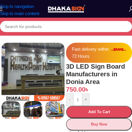
Skip to navigation
Skip to main content
Home
»
Shop
»
3D LED Sign Board Manufacturers in Donia Area
Fast delivery within
72 Hours
3D LED Sign Board
Manufacturers in
Donia Area
750.00
৳
-
+
Add To Cart
Buy Now