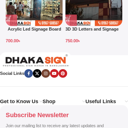
Acrylic Led Signage Board
3D 3D Letters and Signage
3
Price in Bangladesh
Design Ideas in 2026
S
700.00
৳
750.00
৳
7
B
Social Links
Get to Know Us
Shop
Useful Links
Subscribe Newsletter
Join our mailing list to receive any latest updates and