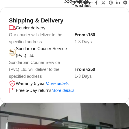
Add to
Compare
Share:
wishlist
Shipping & Delivery
Courier delivery
Our courier will deliver to the
From ৳150
specified address
1-3 Days
Sundarban Courier Service
(Pvt.) Ltd.
Sundarban Courier Service
(Pvt.) Ltd. will deliver to the
From ৳250
specified address
1-3 Days
Warranty 5 year
More details
Free 5-Day returns
More details