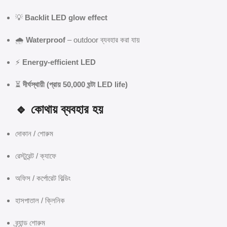
💡
Backlit LED glow effect
🌧
Waterproof
– outdoor ব্যবহার করা যায়
⚡
Energy-efficient LED
⏳
দীর্ঘস্থায়ী (প্রায় 50,000 ঘন্টা LED life)
🔹 কোথায় ব্যবহার হয়
দোকান / শোরুম
রেস্টুরেন্ট / ক্যাফে
অফিস / কর্পোরেট বিল্ডিং
হাসপাতাল / ক্লিনিক
ব্র্যান্ড শোরুম