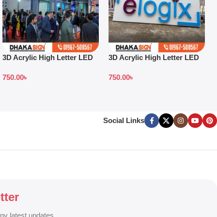
3D Acrylic High Letter LED
3D Acrylic High Letter LED
Sign Board Jhenaidah
Sign Board Price
750.00
৳
750.00
৳
District
Social Links
tter
any latest updates