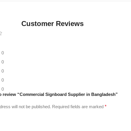
Digital LED
Moving
Display
Customer Reviews
Panel
0
0
0
0
0
 to review “Commercial Signboard Supplier in Bangladesh”
dress will not be published.
Required fields are marked
*