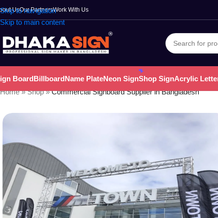
bout Us
Skip to navigation
Our Partners
Work With Us
Skip to main content
ign Board
Billboard
Name Plate
Neon Sign
Shop Sign
Acrylic Lette
Home
»
Shop
»
Commercial Signboard Supplier in Bangladesh