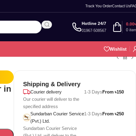
Track You Order
Contact Us
FA
Hotline 24/7
0.00
0
ite
01967-508567
Wishlist
Shipping & Delivery
 in
Courier delivery
1-3 Days
From ৳150
Our courier will deliver to the
specified address
Sundarban Courier Service
1-3 Days
From ৳250
(Pvt.) Ltd.
Sundarban Courier Service
(Pvt.) Ltd. will deliver to the