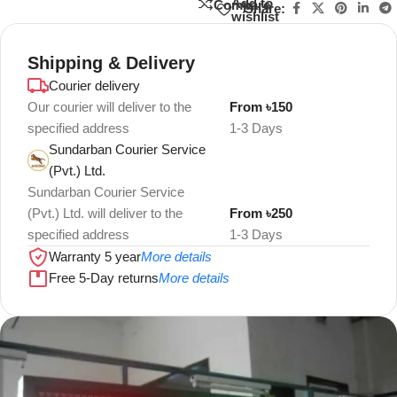
Add to
Compare
Share:
wishlist
Shipping & Delivery
Courier delivery
Our courier will deliver to the
From ৳150
specified address
1-3 Days
Sundarban Courier Service
(Pvt.) Ltd.
Sundarban Courier Service
(Pvt.) Ltd. will deliver to the
From ৳250
specified address
1-3 Days
Warranty 5 year
More details
Free 5-Day returns
More details