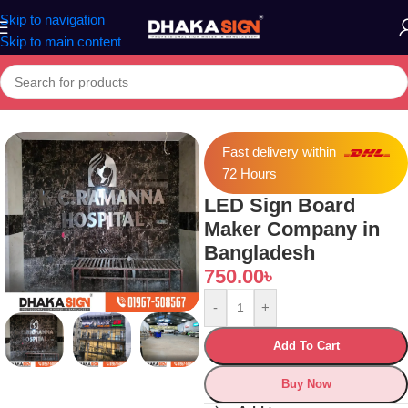
Skip to navigation
Skip to main content
Home
»
Shop
»
LED Sign Board Maker Company in Bangladesh
Fast delivery within
72 Hours
LED Sign Board
Maker Company in
Bangladesh
750.00
৳
-
+
Add To Cart
Buy Now