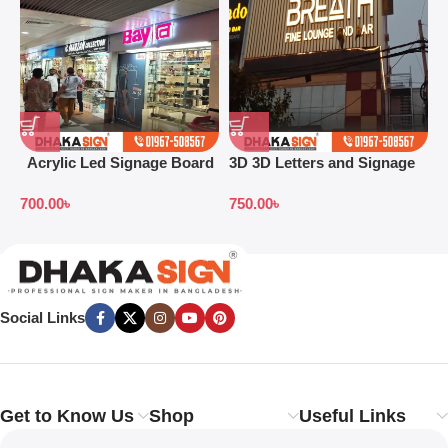
Acrylic Led Signage Board
3D 3D Letters and Signage
3
Price in Bangladesh
Design Ideas in 2026
S
700.00
৳
750.00
৳
7
B
Social Links
Get to Know Us
Shop
Useful Links