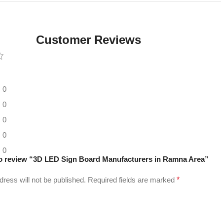
Digital LED
Moving
Display
Customer Reviews
Panel
0
0
0
0
0
 to review “3D LED Sign Board Manufacturers in Ramna Area”
dress will not be published.
Required fields are marked
*