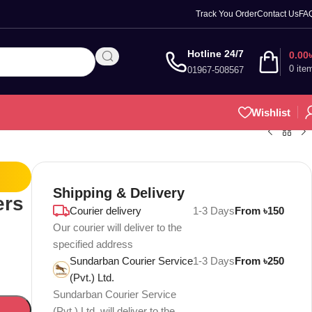
Track You Order
Contact Us
FA
Hotline 24/7
0.00
0
ite
01967-508567
Wishlist
Shipping & Delivery
ers
Courier delivery
1-3 Days
From ৳150
Our courier will deliver to the
specified address
Sundarban Courier Service
1-3 Days
From ৳250
(Pvt.) Ltd.
Sundarban Courier Service
(Pvt.) Ltd. will deliver to the