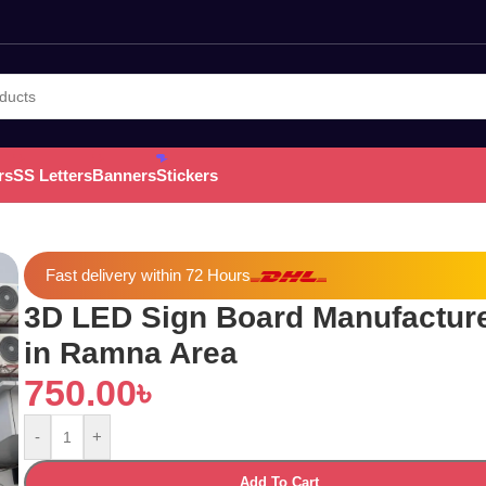
rs
SS Letters
Banners
Stickers
Fast delivery within 72 Hours
3D LED Sign Board Manufactur
in Ramna Area
750.00
৳
-
+
Add To Cart