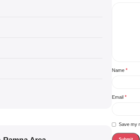
Name
*
Email
*
Save my na
n Ramna Area