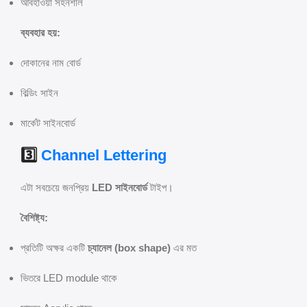
আবহাওয়া সহনশীল
ব্যবহার হয়:
দোকানের নাম বোর্ড
বিল্ডিং সাইন
মার্কেট সাইনবোর্ড
3️⃣
Channel Lettering
এটা সবচেয়ে জনপ্রিয়
LED সাইনবোর্ড
টাইপ।
বৈশিষ্ট্য:
প্রতিটি অক্ষর একটি
চ্যানেল (box shape)
এর মত
ভিতরে LED module থাকে