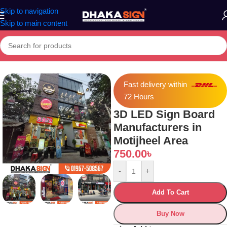
Skip to navigation
Skip to main content
Home
»
Shop
»
3D LED Sign Board Manufacturers in Motijheel Area
Fast delivery within
72 Hours
3D LED Sign Board
Manufacturers in
Motijheel Area
750.00
৳
-
+
Add To Cart
Buy Now