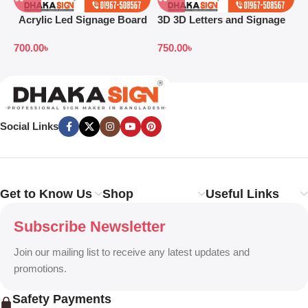
Acrylic Led Signage Board
3D 3D Letters and Signage
3
Price in Bangladesh
Design Ideas in 2026
S
700.00
৳
750.00
৳
7
B
Social Links
Get to Know Us
Shop
Useful Links
Subscribe Newsletter
Join our mailing list to receive any latest updates and
promotions.
Safety Payments