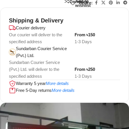
Add to
Compare
Share:
wishlist
Shipping & Delivery
Courier delivery
Our courier will deliver to the
From ৳150
specified address
1-3 Days
Sundarban Courier Service
(Pvt.) Ltd.
Sundarban Courier Service
(Pvt.) Ltd. will deliver to the
From ৳250
specified address
1-3 Days
Warranty 5 year
More details
Free 5-Day returns
More details